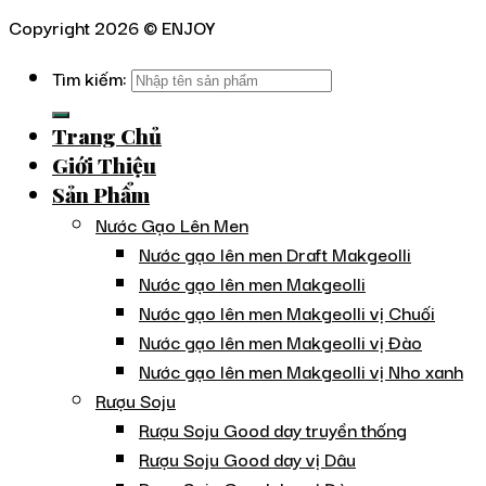
Copyright 2026 ©
ENJOY
Tìm kiếm:
Trang Chủ
Giới Thiệu
Sản Phẩm
Nước Gạo Lên Men
Nước gạo lên men Draft Makgeolli
Nước gạo lên men Makgeolli
Nước gạo lên men Makgeolli vị Chuối
Nước gạo lên men Makgeolli vị Đào
Nước gạo lên men Makgeolli vị Nho xanh
Rượu Soju
Rượu Soju Good day truyền thống
Rượu Soju Good day vị Dâu