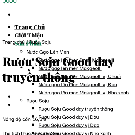
Trang Chủ
Giới Thiệu
Trang chủ
/
Rượu Soju
Sản Phẩm
Nước Gạo Lên Men
Rượu Soju Good day
Nước gạo lên men Draft Makgeolli
Nước gạo lên men Makgeolli
truyền thống
Nước gạo lên men Makgeolli vị Chuối
Nước gạo lên men Makgeolli vị Đào
Nước gạo lên men Makgeolli vị Nho xanh
Rượu Soju
Rượu Soju Good day truyền thống
Rượu Soju Good day vị Dâu
Nồng độ cồn: 16,5%
Rượu Soju Good day vị Đào
Thể tích thực: 360ml/chai
Rượu Soju Good day vị Nho xanh