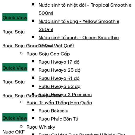
Nước sinh tố nhiệt đới – Tropical Smoothie
500ml
Quick View
Nước sinh tố vàng – Yellow Smoothie
350ml
Rượu Soju
Nước sinh tố xanh – Green Smoothie
Rượu Soju Good day vị Việt Quất
350ml
Rượu Soju Cao Cấp
Rượu Hwayo 17 độ
Quick View
Rượu Hwayo 25 độ
Rượu Hwayo 41 độ
Rượu Soju
Rượu Hwayo 53 độ
Rượu Hwayo X Premium
Rượu Soju Good day vị Dâu
Rượu Truyền Thống Hàn Quốc
Rượu Bekseju
Quick View
Rượu Phúc Bồn Tử
Rượu Whisky
Nước OKF
Rượu Golden Blue Premium Whisky The