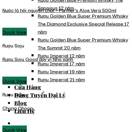
Sappirus 12 năm
Nước lô hội nguyên chất – Farmer’s Aloe Vera 500ml
Rượu Golden Blue Super Premium Whisky
The Diamond Exclusive Special Release 17
năm
Quick View
Rượu Golden Blue Super Premium Whisky
Rượu Soju
The Summit 20 năm
Rượu Imperial 12 năm
Rượu Soju Good day vị Nho xanh
Rượu Imperial 17 năm
Rượu Imperial 19 năm
Rượu Imperial 21 năm
Quick View
Cửa Hàng
Rượu Soju
Đăng Tuyển Đại Lý
Blog
Chung Choon
Liên Hệ
Quick View