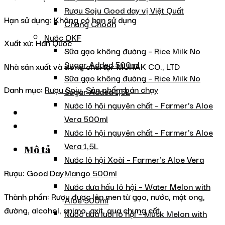
Rượu Soju Good day vị Việt Quất
Hạn sử dụng: Không có hạn sử dụng
Chung Choon
Nước OKF
Xuất xứ: Hàn Quốc
Sữa gạo không đường – Rice Milk No
Sugar Added 500ml
Nhà sản xuất và đóng chai tại: MUHAK CO., LTD
Sữa gạo không đường – Rice Milk No
Danh mục:
Rượu Soju
,
Sản phẩm bán chạy
Sugar Added 1,5L
Nước lô hội nguyên chất – Farmer’s Aloe
Vera 500ml
Nước lô hội nguyên chất – Farmer’s Aloe
Vera 1,5L
Mô tả
Nước lô hội Xoài – Farmer’s Aloe Vera
Mango 500ml
Rượu: Good Day
Nước dưa hấu lô hội – Water Melon with
Thành phần: Rượu được lên men từ gạo, nước, mật ong,
Aloe 500ml
đường, alcohol, animo, axit, qua chưng cất
Nước dưa lưới lô hội – Musk Melon with