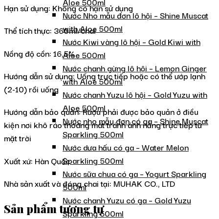
Aloe 500ml
Hạn sử dụng: Không có hạn sử dụng
Nước Nho mẫu đơn lô hội – Shine Muscat
with Aloe 500ml
Thể tích thực: 360ml/chai
Nước Kiwi vàng lô hội – Gold Kiwi with
Nồng độ cồn: 16,5%
Aloe 500ml
Nước chanh gừng lô hội – Lemon Ginger
Hướng dẫn sử dụng: Uống trực tiếp hoặc có thể ướp lạnh
with Aloe 500ml
(2-10) rồi uống
Nước chanh Yuzu lô hội – Gold Yuzu with
Aloe 500ml
Hướng dẫn bảo quản: Rượu phải được bảo quản ở điều
Nước nho mẫu đơn có ga – Shine Muscat
kiện nơi khô ráo thoáng mát tránh ánh nắng trực tiếp từ
Sparkling 500ml
mặt trời
Nước dưa hấu có ga – Water Melon
Sparkling 500ml
Xuất xứ: Hàn Quốc
Nước sữa chua có ga – Yogurt Sparkling
Nhà sản xuất và đóng chai tại: MUHAK CO., LTD
500ml
Nước chanh Yuzu có ga – Gold Yuzu
Sản phẩm tương tự
Sparkling 500ml