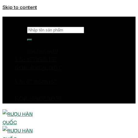
Skip to content
Tìm kiếm:
kimlenhan19
VN: 0779588157
KOR: 0905820057
VN: 0779588157
KOR: 0905820057