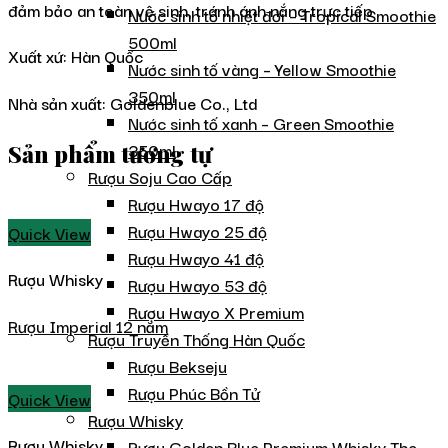
đảm bảo an toàn vệ sinh, tránh ánh nắng trực tiếp
Nước sinh tố nhiệt đới – Tropical Smoothie
500ml
Xuất xứ: Hàn Quốc
Nước sinh tố vàng – Yellow Smoothie
350ml
Nhà sản xuất: Goldenblue Co., Ltd
Nước sinh tố xanh – Green Smoothie
350ml
Sản phẩm tương tự
Rượu Soju Cao Cấp
Rượu Hwayo 17 độ
Rượu Hwayo 25 độ
Quick View
Rượu Hwayo 41 độ
Rượu Whisky
Rượu Hwayo 53 độ
Rượu Hwayo X Premium
Rượu Imperial 12 năm
Rượu Truyền Thống Hàn Quốc
Rượu Bekseju
Rượu Phúc Bồn Tử
Quick View
Rượu Whisky
Rượu Whisky
Rượu Golden Blue Premium Whisky The