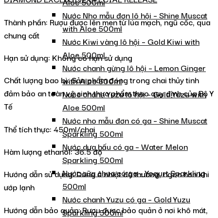
Aloe 500ml
Nước Nho mẫu đơn lô hội – Shine Muscat
Thành phần: Rượu được lên men từ lúa mạch, ngũ cốc, qua
with Aloe 500ml
chưng cất
Nước Kiwi vàng lô hội – Gold Kiwi with
Aloe 500ml
Hạn sử dụng: Không có hạn sử dụng
Nước chanh gừng lô hội – Lemon Ginger
Chất lượng bao bì: Sản phẩm đóng trong chai thủy tinh
with Aloe 500ml
đảm bảo an toàn vệ sinh thực phẩm theo quy định của Bộ Y
Nước chanh Yuzu lô hội – Gold Yuzu with
Tế
Aloe 500ml
Nước nho mẫu đơn có ga – Shine Muscat
Thể tích thực: 450ml/chai
Sparkling 500ml
Nước dưa hấu có ga – Water Melon
Hàm lượng ethanol: 36.5 độ
Sparkling 500ml
Nước sữa chua có ga – Yogurt Sparkling
Hướng dẫn sử dụng: Dùng ở nhiệt độ thường, ngon hơn khi
500ml
ướp lạnh
Nước chanh Yuzu có ga – Gold Yuzu
Hướng dẫn bảo quản: Rượu được bảo quản ở nơi khô mát,
Sparkling 500ml