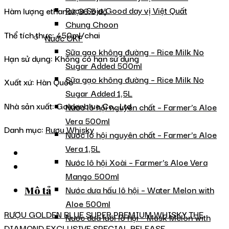
Rượu Soju Good day vị Việt Quất
Hàm lượng ethanol: 36.5 độ
Chung Choon
Thể tích thực: 450ml/chai
Nước OKF
Sữa gạo không đường – Rice Milk No
Hạn sử dụng: Không có hạn sử dụng
Sugar Added 500ml
Sữa gạo không đường – Rice Milk No
Xuất xứ: Hàn Quốc
Sugar Added 1,5L
Nhà sản xuất: Goldenblue Co., Ltd
Nước lô hội nguyên chất – Farmer’s Aloe
Vera 500ml
Danh mục:
Rượu Whisky
Nước lô hội nguyên chất – Farmer’s Aloe
Vera 1,5L
Nước lô hội Xoài – Farmer’s Aloe Vera
Mango 500ml
Nước dưa hấu lô hội – Water Melon with
Mô tả
Aloe 500ml
RƯỢU GOLDEN BLUE SUPER PREMIUM WHISKY THE
Nước dưa lưới lô hội – Musk Melon with
DIAMOND EXCLUSIVE SPECIAL RELEASE