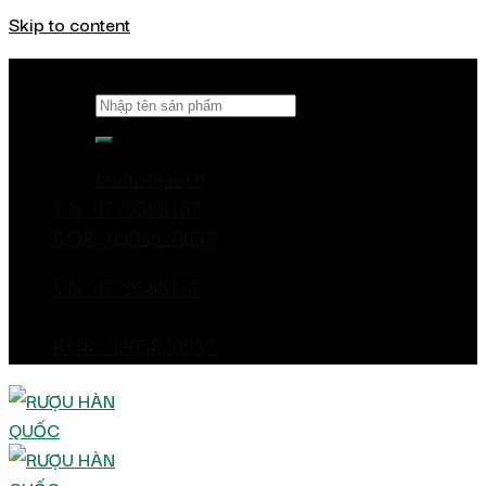
Skip to content
Tìm kiếm:
kimlenhan19
VN: 0779588157
KOR: 0905820057
VN: 0779588157
KOR: 0905820057