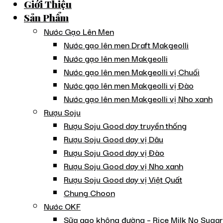
Giới Thiệu
Sản Phẩm
Nước Gạo Lên Men
Nước gạo lên men Draft Makgeolli
Nước gạo lên men Makgeolli
Nước gạo lên men Makgeolli vị Chuối
Nước gạo lên men Makgeolli vị Đào
Nước gạo lên men Makgeolli vị Nho xanh
Rượu Soju
Rượu Soju Good day truyền thống
Rượu Soju Good day vị Dâu
Rượu Soju Good day vị Đào
Rượu Soju Good day vị Nho xanh
Rượu Soju Good day vị Việt Quất
Chung Choon
Nước OKF
Sữa gạo không đường – Rice Milk No Suga