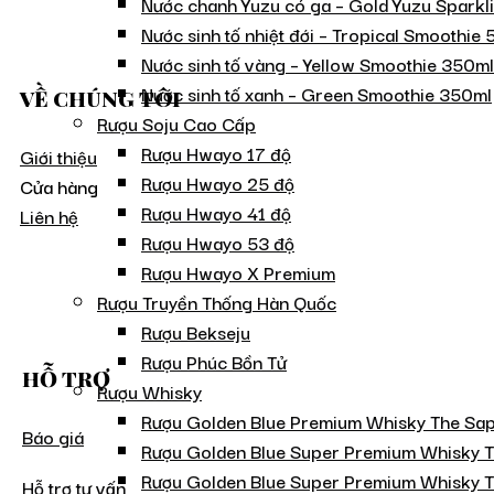
Nước chanh Yuzu có ga – Gold Yuzu Sparkl
Nước sinh tố nhiệt đới – Tropical Smoothie
Nước sinh tố vàng – Yellow Smoothie 350ml
Nước sinh tố xanh – Green Smoothie 350ml
VỀ CHÚNG TÔI
Rượu Soju Cao Cấp
Rượu Hwayo 17 độ
Giới thiệu
Rượu Hwayo 25 độ
Cửa hàng
Rượu Hwayo 41 độ
Liên hệ
Rượu Hwayo 53 độ
Rượu Hwayo X Premium
Rượu Truyền Thống Hàn Quốc
Rượu Bekseju
Rượu Phúc Bồn Tử
HỖ TRỢ
Rượu Whisky
Rượu Golden Blue Premium Whisky The Sap
Báo giá
Rượu Golden Blue Super Premium Whisky T
Rượu Golden Blue Super Premium Whisky 
Hỗ trợ tư vấn