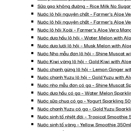
Sữa gạo không đường – Rice Milk No Sugar
Nước lô hội nguyên chất – Farmer’s Aloe V
Nước lô hội nguyên chất – Farmer’s Aloe Ve
Nước lô hội Xoài – Farmer’s Aloe Vera Ma
Nước dưa hấu lô hội – Water Melon with A
Nước dưa lưới lô hội – Musk Melon with Al
Nước Nho mẫu đơn lô hội – Shine Muscat w
Nước Kiwi vàng lô hội – Gold Kiwi with Al
Nước chanh gừng lô hội – Lemon Ginger wi
Nước chanh Yuzu lô hội – Gold Yuzu with A
Nước nho mẫu đơn có ga – Shine Muscat S
Nước dưa hấu có ga – Water Melon Sparkl
Nước sữa chua có ga – Yogurt Sparkling 5
Nước chanh Yuzu có ga – Gold Yuzu Sparkl
Nước sinh tố nhiệt đới – Tropical Smoothie
Nước sinh tố vàng – Yellow Smoothie 350ml