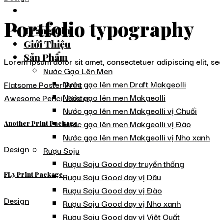
Portfolio typography
Trang Chủ
Giới Thiệu
Sản Phẩm
Lorem ipsum dolor sit amet, consectetuer adipiscing elit, 
Nước Gạo Lên Men
Nước gạo lên men Draft Makgeolli
Flatsome Poster Print
Nước gạo lên men Makgeolli
Awesome Pencil Poster
Nước gạo lên men Makgeolli vị Chuối
Nước gạo lên men Makgeolli vị Đào
Another Print Package
Nước gạo lên men Makgeolli vị Nho xanh
Design
Rượu Soju
Rượu Soju Good day truyền thống
Rượu Soju Good day vị Dâu
FL3 Print Package
Rượu Soju Good day vị Đào
Design
Rượu Soju Good day vị Nho xanh
Rượu Soju Good day vị Việt Quất