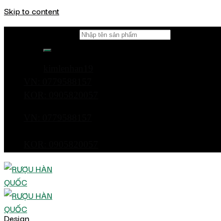
Skip to content
Tìm kiếm:
kimlenhan19
VN: 0779588157
KOR: 0905820057
VN: 0779588157
KOR: 0905820057
Design