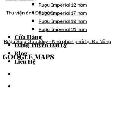
Rượu Imperial 12 năm
Thư viện ảnh Đặt hàng
Rượu Imperial 17 năm
Rượu Imperial 19 năm
Rượu Imperial 21 năm
Cửa Hàng
Rượu Soju Goodday - Nhà phân phối tại Đà Nẵng
Đăng Tuyển Đại Lý
Blog
GOOGLE MAPS
Liên Hệ