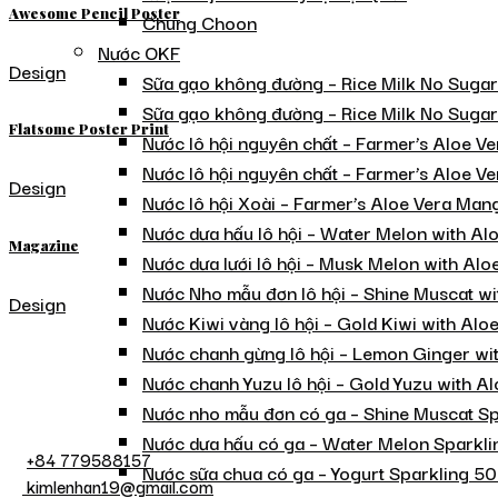
Awesome Pencil Poster
Chung Choon
Nước OKF
Design
Sữa gạo không đường – Rice Milk No Suga
Sữa gạo không đường – Rice Milk No Sugar
Flatsome Poster Print
Nước lô hội nguyên chất – Farmer’s Aloe V
Nước lô hội nguyên chất – Farmer’s Aloe Ve
Design
Nước lô hội Xoài – Farmer’s Aloe Vera Ma
Nước dưa hấu lô hội – Water Melon with A
Magazine
Nước dưa lưới lô hội – Musk Melon with Al
Nước Nho mẫu đơn lô hội – Shine Muscat w
Design
Nước Kiwi vàng lô hội – Gold Kiwi with Al
Nước chanh gừng lô hội – Lemon Ginger wi
Nước chanh Yuzu lô hội – Gold Yuzu with A
Nước nho mẫu đơn có ga – Shine Muscat S
Nước dưa hấu có ga – Water Melon Sparkl
+84 779588157
Nước sữa chua có ga – Yogurt Sparkling 5
kimlenhan19@gmail.com