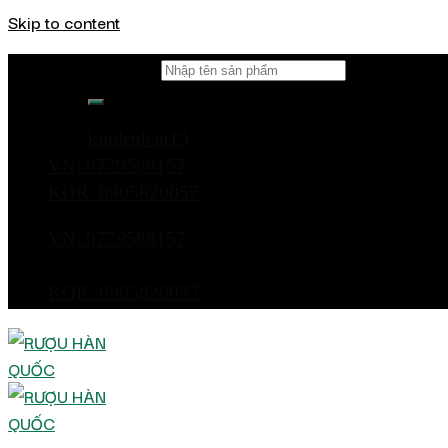
Skip to content
Tìm kiếm:
kimlenhan19
VN: 0779588157
KOR: 0905820057
VN: 0779588157
KOR: 0905820057