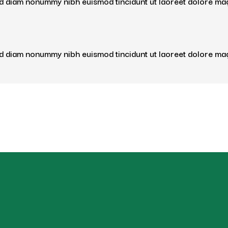
sed diam nonummy nibh euismod tincidunt ut laoreet dolore ma
sed diam nonummy nibh euismod tincidunt ut laoreet dolore ma