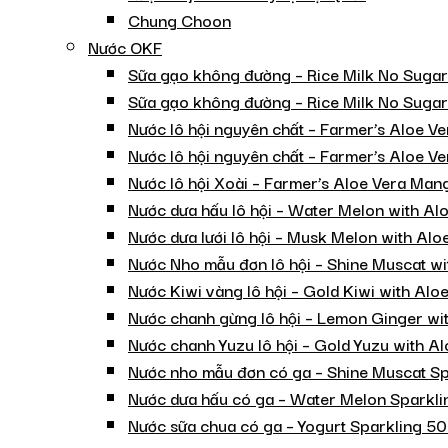
Chung Choon
Nước OKF
Sữa gạo không đường – Rice Milk No Suga
Sữa gạo không đường – Rice Milk No Sugar
Nước lô hội nguyên chất – Farmer’s Aloe V
Nước lô hội nguyên chất – Farmer’s Aloe Ve
Nước lô hội Xoài – Farmer’s Aloe Vera Ma
Nước dưa hấu lô hội – Water Melon with A
Nước dưa lưới lô hội – Musk Melon with Al
Nước Nho mẫu đơn lô hội – Shine Muscat w
Nước Kiwi vàng lô hội – Gold Kiwi with Al
Nước chanh gừng lô hội – Lemon Ginger wi
Nước chanh Yuzu lô hội – Gold Yuzu with A
Nước nho mẫu đơn có ga – Shine Muscat S
Nước dưa hấu có ga – Water Melon Sparkl
Nước sữa chua có ga – Yogurt Sparkling 5