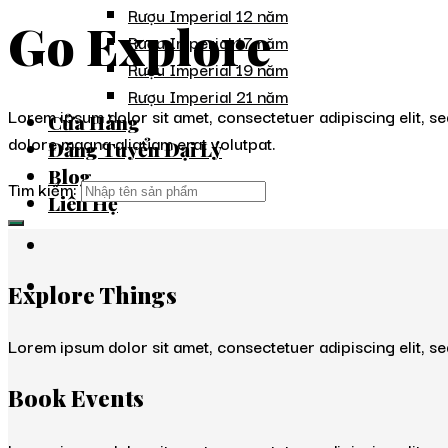
Rượu Imperial 12 năm
Go Explore
Rượu Imperial 17 năm
Rượu Imperial 19 năm
Rượu Imperial 21 năm
Lorem ipsum dolor sit amet, consectetuer adipiscing elit, s
Cửa Hàng
dolore magna aliquam erat volutpat.
Đăng Tuyển Đại Lý
Blog
Tìm kiếm:
Liên Hệ
Explore Things
Lorem ipsum dolor sit amet, consectetuer adipiscing elit, 
Book Events